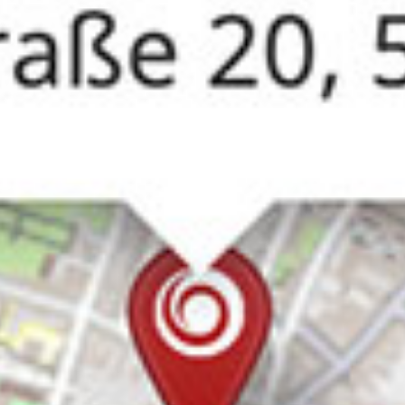
i
n
t
e
r
a
k
t
i
v
e
K
a
r
t
e