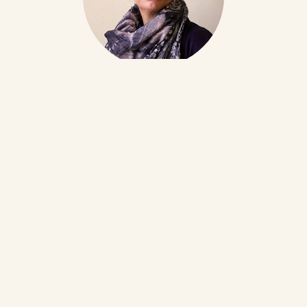
Jana Prodius
Diplom-Psychologin
Gestalttherapeutin DVG
Yogalehrerin BDY/EYU