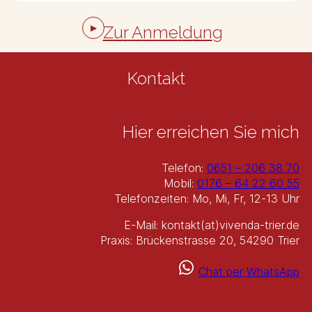
Z
u
r
A
n
m
e
l
d
u
n
g
Impressionen aus der Praxis
Galerie öffnen
Kontakt
Hier erreichen Sie mich
Telefon:
0651 – 206 38 70
Mobil:
0176 – 64 22 60 55
Telefonzeiten: Mo, Mi, Fr, 12-13 Uhr
E-Mail: kontakt(at)vivenda-trier.de
Praxis: Brückenstrasse 20, 54290 Trier
Chat per WhatsApp