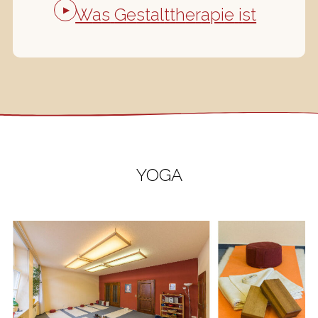
Strategien kommen Methoden der
W
a
s
G
e
s
t
a
l
t
t
h
e
r
a
p
i
e
i
s
t
systemischen Familientherapie zum Einsatz
YOGA