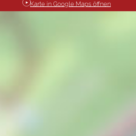
K
a
r
t
e
i
n
G
o
o
g
l
e
M
a
p
s
ö
f
n
e
n