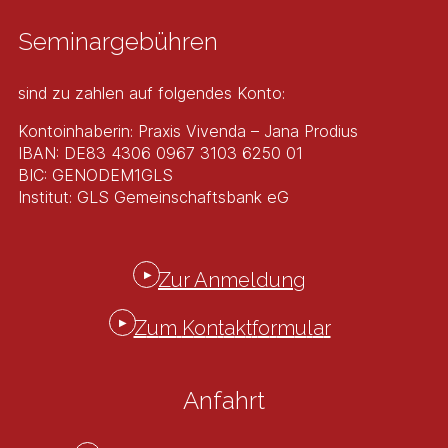
Seminargebühren
sind zu zahlen auf folgendes Konto:
Kontoinhaberin: Praxis Vivenda – Jana Prodius
IBAN: DE83 4306 0967 3103 6250 01
BIC: GENODEM1GLS
Institut: GLS Gemeinschaftsbank eG
Z
u
r
A
n
m
e
l
d
u
n
g
Z
u
m
K
o
n
t
a
k
t
f
o
r
m
u
l
a
r
Anfahrt