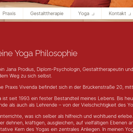
Praxis
Gestalttherapie
Yoga
Kontakt
Yoga für Erwachsene
Kontaktformular
Yoga für Schwangere
Anmeldung
Yoga mit Baby
ine Yoga Philosophie
Meine Yoga-Philosophie
bin Jana Prodius, Diplom-Psychologin, Gestalttherapeutin un
dem Weg zu sich selbst.
e Praxis Vivenda befindet sich in der Brückenstraße 20, mitt
 ist seit 1993 ein fester Bestandteil meines Lebens. Bis heut
de als auch als Lehrende – von der Vielschichtigkeit des Yo
unterrichte, was ich selber als hilfreich und wohltuend erl
er dehnen, kräftigen, ausgleichen, auf vielfältigen Ebenen a
tative Kern des Yogas ein zentrales Anliegen. In meinen Yo