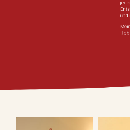
jede
Ents
und 
Mein
(lie