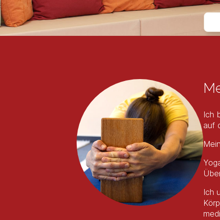
Me
Ich 
auf 
Mein
Yoga
Üben
Ich 
Körp
medi