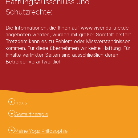
Haftungsausschluss und
Schutzrechte:
Die Informationen, die Ihnen auf www.vivenda-trier.de
angeboten werden, wurden mit großer Sorgfalt erstellt.
Trotzdem kann es zu Fehlern oder Missverständnissen
kommen. Für diese übernehmen wir keine Haftung. Für
Inhalte verlinkter Seiten sind ausschließlich deren
Betreiber verantwortlich.
P
r
a
x
i
s
G
e
s
t
a
l
t
t
h
e
r
a
p
i
e
M
e
i
n
e
Y
o
g
a
P
h
i
l
o
s
o
p
h
i
e